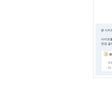
본 사이
사이트를
연장 결
유
- 
- 