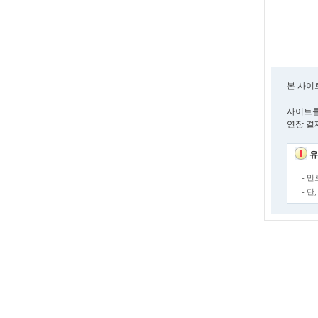
본 사이
사이트를
연장 결
유
- 
- 