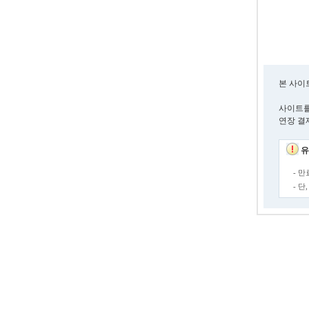
본 사이
사이트를
연장 결
유
- 
- 