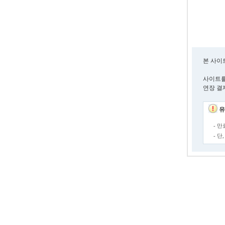
본 사이
사이트를
연장 결
유
- 
- 